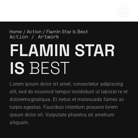
Home
Action
Flamin Star Is
Best
Action
Artwork
FLAMIN STAR
IS
BEST
Lorem ipsum dolor sit amet, consectetur adipiscing
elit, sed do eiusmod tempor incididunt ut laborat re et
doloremagnaliqua. Et netus et malesuada fames ac
turpis egestas. Faucibus interdum posuere lorem
ipsum dolor sit. Vulputate pharetra sit ametium
aliquam.